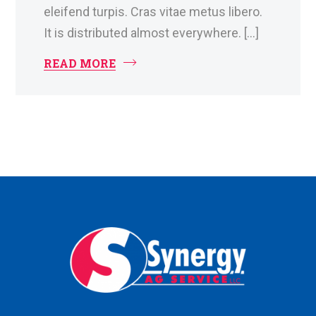
eleifend turpis. Cras vitae metus libero.
It is distributed almost everywhere. […]
READ MORE